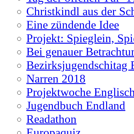
Christkindl aus der S
Eine zündende Idee
Projekt: Spieglein, Spi
Bei genauer Betrachtun
Bezirksjugendschitag 
Narren 2018
Projektwoche Englisc
Jugendbuch Endland
Readathon
Europaquiz