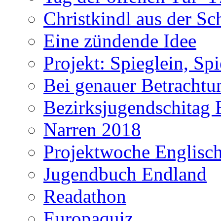
Christkindl aus der S
Eine zündende Idee
Projekt: Spieglein, Spi
Bei genauer Betrachtun
Bezirksjugendschitag 
Narren 2018
Projektwoche Englisc
Jugendbuch Endland
Readathon
Europaquiz