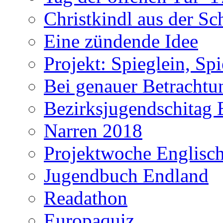
Christkindl aus der S
Eine zündende Idee
Projekt: Spieglein, Spi
Bei genauer Betrachtun
Bezirksjugendschitag 
Narren 2018
Projektwoche Englisc
Jugendbuch Endland
Readathon
Europaquiz