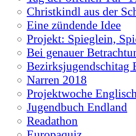
Christkindl aus der S
Eine zündende Idee
Projekt: Spieglein, Spi
Bei genauer Betrachtun
Bezirksjugendschitag 
Narren 2018
Projektwoche Englisc
Jugendbuch Endland
Readathon
Europaquiz