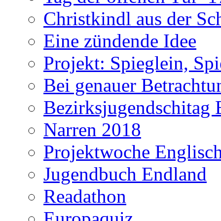
Christkindl aus der S
Eine zündende Idee
Projekt: Spieglein, Spi
Bei genauer Betrachtun
Bezirksjugendschitag 
Narren 2018
Projektwoche Englisc
Jugendbuch Endland
Readathon
Europaquiz