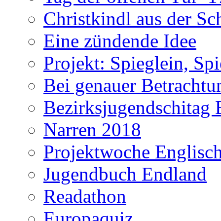
Christkindl aus der S
Eine zündende Idee
Projekt: Spieglein, Spi
Bei genauer Betrachtun
Bezirksjugendschitag 
Narren 2018
Projektwoche Englisc
Jugendbuch Endland
Readathon
Europaquiz