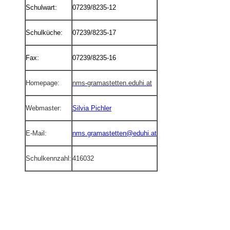
Schulwart:
07239/8235-12
Schulküche:
07239/8235-17
Fax:
07239/8235-16
Homepage:
nms-gramastetten.eduhi.at
Webmaster:
Silvia Pichler
E-Mail:
nms.gramastetten@eduhi.at
Schulkennzahl:
416032