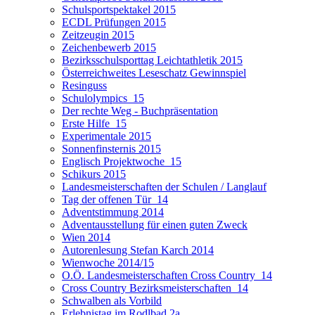
Schulsportspektakel 2015
ECDL Prüfungen 2015
Zeitzeugin 2015
Zeichenbewerb 2015
Bezirksschulsporttag Leichtathletik 2015
Österreichweites Leseschatz Gewinnspiel
Resinguss
Schulolympics_15
Der rechte Weg - Buchpräsentation
Erste Hilfe_15
Experimentale 2015
Sonnenfinsternis 2015
Englisch Projektwoche_15
Schikurs 2015
Landesmeisterschaften der Schulen / Langlauf
Tag der offenen Tür_14
Adventstimmung 2014
Adventausstellung für einen guten Zweck
Wien 2014
Autorenlesung Stefan Karch 2014
Wienwoche 2014/15
O.Ö. Landesmeisterschaften Cross Country_14
Cross Country Bezirksmeisterschaften_14
Schwalben als Vorbild
Erlebnistag im Rodlbad 2a