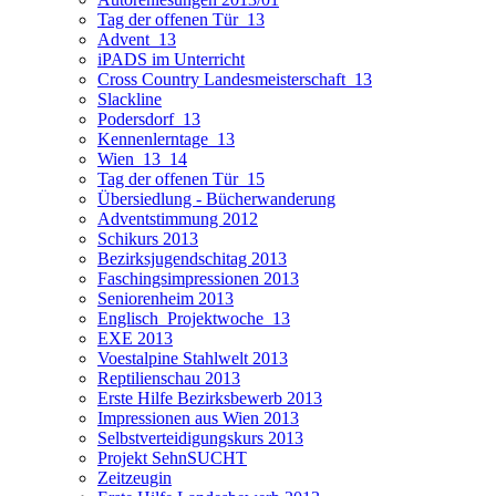
Tag der offenen Tür_13
Advent_13
iPADS im Unterricht
Cross Country Landesmeisterschaft_13
Slackline
Podersdorf_13
Kennenlerntage_13
Wien_13_14
Tag der offenen Tür_15
Übersiedlung - Bücherwanderung
Adventstimmung 2012
Schikurs 2013
Bezirksjugendschitag 2013
Faschingsimpressionen 2013
Seniorenheim 2013
Englisch_Projektwoche_13
EXE 2013
Voestalpine Stahlwelt 2013
Reptilienschau 2013
Erste Hilfe Bezirksbewerb 2013
Impressionen aus Wien 2013
Selbstverteidigungskurs 2013
Projekt SehnSUCHT
Zeitzeugin