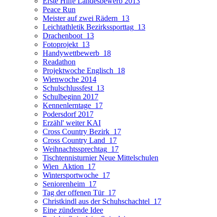
Erste Hilfe Landesbewerb 2013
Peace Run
Meister auf zwei Rädern_13
Leichtathletik Bezirkssporttag_13
Drachenboot_13
Fotoprojekt_13
Handywettbewerb_18
Readathon
Projektwoche Englisch_18
Wienwoche 2014
Schulschlussfest_13
Schulbeginn 2017
Kennenlerntage_17
Podersdorf 2017
Erzähl' weiter KAI
Cross Country Bezirk_17
Cross Country Land_17
Weihnachtssprechtag_17
Tischtennisturnier Neue Mittelschulen
Wien_Aktion_17
Wintersportwoche_17
Seniorenheim_17
Tag der offenen Tür_17
Christkindl aus der Schuhschachtel_17
Eine zündende Idee