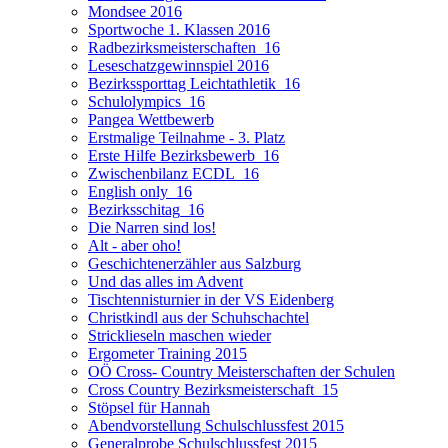
Mondsee 2016
Sportwoche 1. Klassen 2016
Radbezirksmeisterschaften_16
Leseschatzgewinnspiel 2016
Bezirkssporttag Leichtathletik_16
Schulolympics_16
Pangea Wettbewerb
Erstmalige Teilnahme - 3. Platz
Erste Hilfe Bezirksbewerb_16
Zwischenbilanz ECDL_16
English only_16
Bezirksschitag_16
Die Narren sind los!
Alt - aber oho!
Geschichtenerzähler aus Salzburg
Und das alles im Advent
Tischtennisturnier in der VS Eidenberg
Christkindl aus der Schuhschachtel
Stricklieseln maschen wieder
Ergometer Training 2015
OÖ Cross- Country Meisterschaften der Schulen
Cross Country Bezirksmeisterschaft_15
Stöpsel für Hannah
Abendvorstellung Schulschlussfest 2015
Generalprobe Schulschlussfest 2015