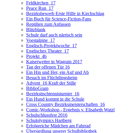
Feldkirchen_17
Peace Run_17
Bezirksbewerb Erste Hilfe in Kirchschlag
Ein Buch für Science-Fiction-Fans
Reptilien zum Anfassen
Blitzblank
Schule darf auch närrisch sein
Voestalpine_17
Englisch-Projektwoche_17
Englisches Theater_17
Projekt_4b
Kaiserwetter in Wagrain 2017
Tag der offenen Tür 16
Ein Hin und Her, ein Auf und Ab
Besuch im Flüchtlingsheim
Advent_16 Kraft der Stille
BiblioGram
Bezirkstischtennisturnier_16
Ein Hund kommt in die Schule
Cross Country Bezirksmeisterschaften_16
Comic-Workshop - Ergebnis v. Elisabeth Watzl
Schulschlussfest 2016
Schulolympics Hartberg
Erfolgreiche Mädchen am Fahrrad
Übersiedlung unserer Schulbibliothek