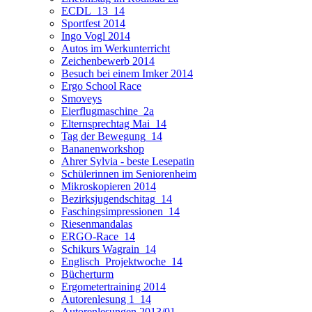
ECDL_13_14
Sportfest 2014
Ingo Vogl 2014
Autos im Werkunterricht
Zeichenbewerb 2014
Besuch bei einem Imker 2014
Ergo School Race
Smoveys
Eierflugmaschine_2a
Elternsprechtag Mai_14
Tag der Bewegung_14
Bananenworkshop
Ahrer Sylvia - beste Lesepatin
Schülerinnen im Seniorenheim
Mikroskopieren 2014
Bezirksjugendschitag_14
Faschingsimpressionen_14
Riesenmandalas
ERGO-Race_14
Schikurs Wagrain_14
Englisch_Projektwoche_14
Bücherturm
Ergometertraining 2014
Autorenlesung 1_14
Autorenlesungen 2013/01