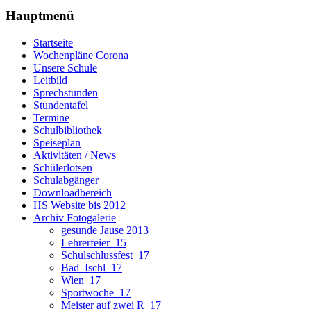
Hauptmenü
Startseite
Wochenpläne Corona
Unsere Schule
Leitbild
Sprechstunden
Stundentafel
Termine
Schulbibliothek
Speiseplan
Aktivitäten / News
Schülerlotsen
Schulabgänger
Downloadbereich
HS Website bis 2012
Archiv Fotogalerie
gesunde Jause 2013
Lehrerfeier_15
Schulschlussfest_17
Bad_Ischl_17
Wien_17
Sportwoche_17
Meister auf zwei R_17