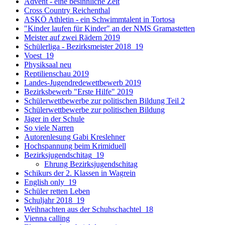
Advent - eine besinnliche Zeit
Cross Country Reichenthal
ASKÖ Athletin - ein Schwimmtalent in Tortosa
"Kinder laufen für Kinder" an der NMS Gramastetten
Meister auf zwei Rädern 2019
Schülerliga - Bezirksmeister 2018_19
Voest_19
Physiksaal neu
Reptilienschau 2019
Landes-Jugendredewettbewerb 2019
Bezirksbewerb "Erste Hilfe" 2019
Schülerwettbewerbe zur politischen Bildung Teil 2
Schülerwettbewerbe zur politischen Bildung
Jäger in der Schule
So viele Narren
Autorenlesung Gabi Kreslehner
Hochspannung beim Krimiduell
Bezirksjugendschitag_19
Ehrung Bezirksjugendschitag
Schikurs der 2. Klassen in Wagrein
English only_19
Schüler retten Leben
Schuljahr 2018_19
Weihnachten aus der Schuhschachtel_18
Vienna calling